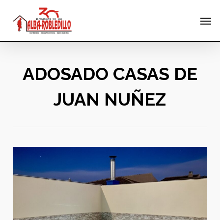
Skip
Menu
Men
to
main
content
ADOSADO CASAS DE
JUAN NUÑEZ