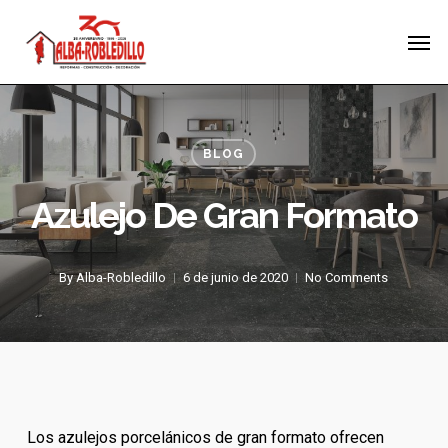
Skip
Menu
Men
to
main
content
BLOG
Azulejo De Gran Formato
By
Alba-Robledillo
6 de junio de 2020
No Comments
Los azulejos porcelánicos de gran formato ofrecen