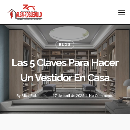
Skip
Menu
Men
to
main
content
BLOG
Las 5 Claves Para Hacer
Un Vestidor En Casa
By
Alba-Robledillo
17 de abril de 2025
No Comments