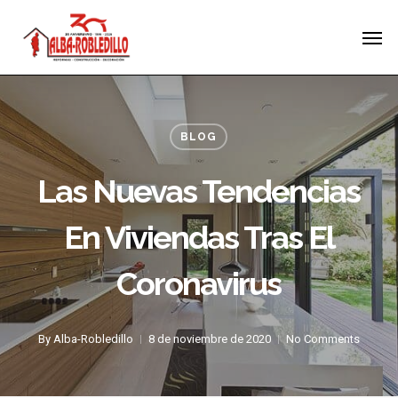
Skip
Menu
Men
to
main
content
BLOG
Las Nuevas Tendencias
En Viviendas Tras El
Coronavirus
By
Alba-Robledillo
8 de noviembre de 2020
No Comments