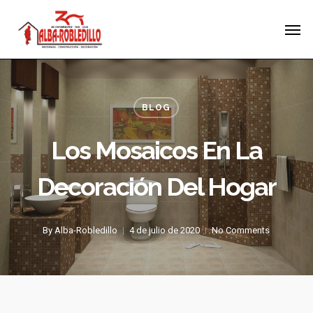
Skip
Menu
Men
to
main
content
BLOG
Los Mosaicos En La
Decoración Del Hogar
By
Alba-Robledillo
4 de julio de 2020
No Comments