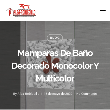
Skip
Menu
Men
to
main
content
BLOG
Mamparas De Baño
Decorado Monocolor Y
Multicolor
By
Alba-Robledillo
16 de mayo de 2020
No Comments