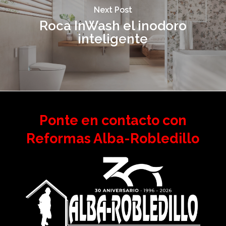
Next Post
Roca InWash el inodoro
inteligente
Ponte en contacto con
Reformas Alba-Robledillo