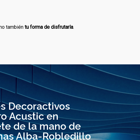
ino también
tu forma de disfrutarla
.
s Decoractivos
o Acustic en
te de la mano de
as Alba-Robledillo