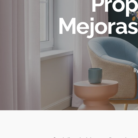
Prop
Mejoras
B