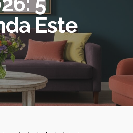
26: 5
nda Este