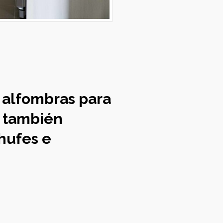
 alfombras para
, también
hufes e