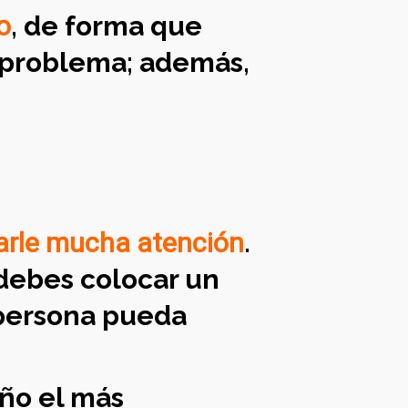
o
, de forma que
n problema; además,
arle mucha atención
.
debes colocar un
 persona pueda
año el más