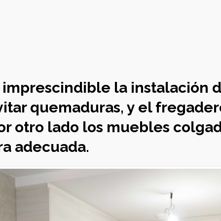
 imprescindible la instalación 
evitar quemaduras, y el fregade
Por otro lado los muebles colga
ura adecuada.