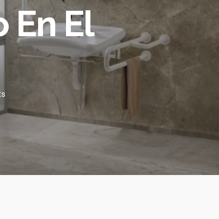
 En El
ts