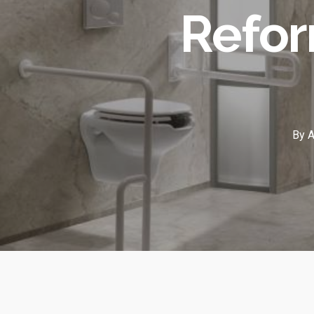
Refor
By
A